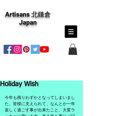
アーティザンズ北鎌倉は絵画販売・絵画購入の
専門画廊です。油彩画・パステル画・日本画・
Artisans 北鎌倉
版画・切り絵など、コンテンポラリー並びにフ
ァインアートのオンライン販売をしています。
Japan
日本国内の抽象画・具象画の画家に加え、海外
のアーティストの作品もお取り寄せ頂けます。
インテリアとして、大切な方へのギフトとし
て、注文絵画も承ります。
Holiday Wish
今年も残りわずかとなってしまいまし
た。皆様に支えられて、なんとか一年
楽しく過ごす事が出来たこと、大変ラ