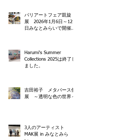
パリアートフェア凱旋
展 2026年1月6日～12
日みなとみらいで開催決
定！
Harumi's Summer
Collections 2025は終了し
ました。
吉田裕子 メタバース個
展 ～透明な色の世界～
3人のアーティスト
MAK展 in みなとみら