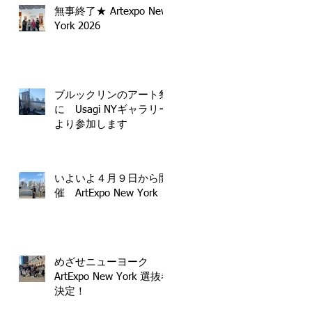
無事終了★ Artexpo New
York 2026
ブルックリンのアート祭
に Usagi NYギャラリー
より参加します
いよいよ４月９日から開
催 ArtExpo New York
めざせニューヨーク
ArtExpo New York 選抜者
決定！