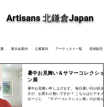
専門画廊です。油彩画・パステル画・日本画・版画・切り絵など、コンテンポラリー
加え、海外のアーティストの作品もお取り寄せ頂けます。インテリアとして、大切な
Artisans 北鎌倉Japan
概要
展示会案内
公募案内
アーティスト一覧
原画販売
暑中お見舞い＆サマーコレクショ
ン展
暑中お見舞い申し上げます。 毎日暑い日が続き
すが、お変わり無いですか？ こちらはビデオメッ
セージと、 『サマーコレクション展』のお知ら
ですが、緊急事態宣言下、予約優先の不定休にて