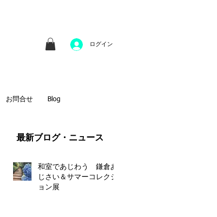
並びにファインアートのオンライン販売をしてい
方へのギフトとして、注文絵画も承ります。
ログイン
お問合せ
Blog
​最新ブログ・ニュース
和室であじわう 鎌倉あ
じさい＆サマーコレクシ
ま
ョン展
せ