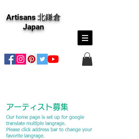
アーティザンズ北鎌倉は絵画販売・絵画購入の
専門画廊です。油彩画・パステル画・日本画・
Artisans 北鎌倉
版画・切り絵など、コンテンポラリー並びにフ
ァインアートのオンライン販売をしています。
Japan
日本国内の抽象画・具象画の画家に加え、海外
のアーティストの作品もお取り寄せ頂けます。
インテリアとして、大切な方へのギフトとし
て、注文絵画も承ります。
アーティスト募集
Our home page is set up for google
translate multiple langrage.
Please click address bar to change your
favorite langrage.