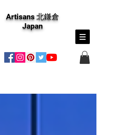
アーティザンズ北鎌倉は絵画販売・絵画購入の
専門画廊です。油彩画・パステル画・日本画・
Artisans 北鎌倉
版画・切り絵など、コンテンポラリー並びにフ
ァインアートのオンライン販売をしています。
Japan
日本国内の抽象画・具象画の画家に加え、海外
のアーティストの作品もお取り寄せ頂けます。
インテリアとして、大切な方へのギフトとし
て、注文絵画も承ります。