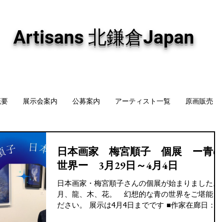
専門画廊です。油彩画・パステル画・日本画・版画・切り絵など、コンテンポラリー
加え、海外のアーティストの作品もお取り寄せ頂けます。インテリアとして、大切な
Artisans 北鎌倉Japan
概要
展示会案内
公募案内
アーティスト一覧
原画販売
日本画家 梅宮順子 個展 ー青
世界ー 3月29日～4月4日
日本画家・梅宮順子さんの個展が始まりました。
月、龍、木、花。 幻想的な青の世界をご堪能く
ださい。 展示は4月4日までです ■作家在廊日：
曜日・日曜日・最終日4日の午後からです ■ 場