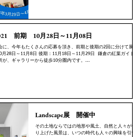
所：アーティザンズ北鎌倉 ■住所：鎌倉市山ノ内
184番地3-C...
1 前期 10月28日～11月08日
会に、今年もたくさんの応募を頂き、前期と後期の2回に分けて展
28日～11月8日 後期：11月18日～11月29日 ​ 鎌倉の紅葉ガイド
が、ギャラリーから徒歩10分圏内です。...
Landscape展 開催中
その土地ならではの地形や風土、自然と人々が作
り上げた風景は、いつの時代も人々の興味を引い