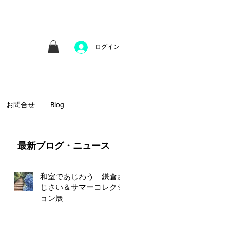
並びにファインアートのオンライン販売をしてい
方へのギフトとして、注文絵画も承ります。
ログイン
お問合せ
Blog
​最新ブログ・ニュース
の
和室であじわう 鎌倉あ
じさい＆サマーコレクシ
ョン展
土