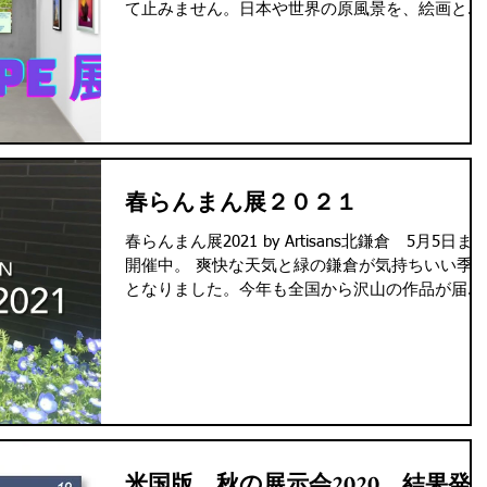
て止みません。日本や世界の原風景を、絵画とし
てお楽しみください。
春らんまん展２０２１
春らんまん展2021 by Artisans北鎌倉 5月5日ま
開催中。 爽快な天気と緑の鎌倉が気持ちいい季
となりました。今年も全国から沢山の作品が届き
ました。 ギャラリーでは20名の作品から人気投
を実施中。鎌倉スケッチが当たるチャンスも。鎌
倉まで来れない方は、フェイス...
米国版 秋の展示会2020 結果発