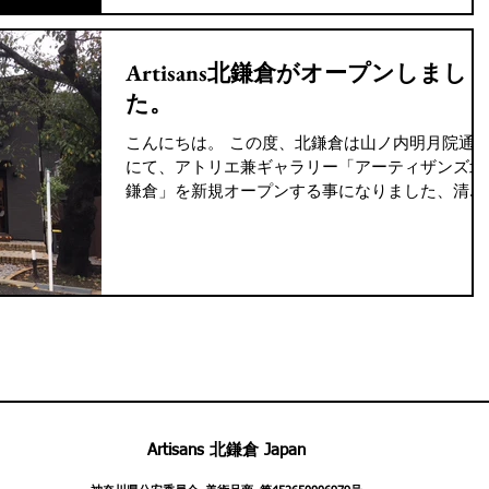
Artisans北鎌倉がオープンしまし
た。
こんにちは。 この度、北鎌倉は山ノ内明月院通
にて、アトリエ兼ギャラリー「アーティザンズ北
鎌倉」を新規オープンする事になりました、清田
晴美と申します。歴史ある鎌倉の景観と自然に囲
まれた環境に魅了され、33年間暮らして来たアメ
リカから引っ越して参りました。生まれは熊本で
祖父が...
Artisans 北鎌倉 Japan