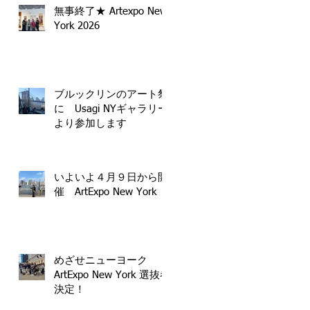
無事終了★ Artexpo New
York 2026
ブルックリンのアート祭
示
に Usagi NYギャラリー
に
より参加します
いよいよ４月９日から開
催 ArtExpo New York
めざせニューヨーク
ArtExpo New York 選抜者
決定！