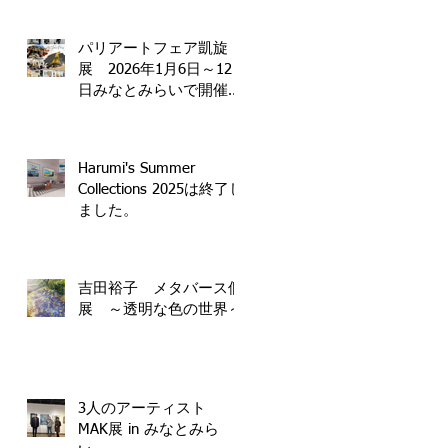
パリアートフェア凱旋
展 2026年1月6日～12
日みなとみらいで開催決
定！
Harumi's Summer
Collections 2025は終了し
ました。
で
節
吉田裕子 メタバース個
票
展 ～透明な色の世界～
3人のアーティスト
MAK展 in みなとみら
表