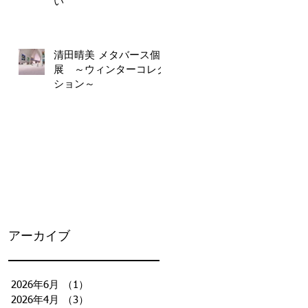
い
清田晴美 メタバース個
展 ～ウィンターコレク
ション～
と
アーカイブ
ee
2026年6月
（1）
1件の記事
2026年4月
（3）
3件の記事