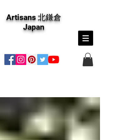
アーティザンズ北鎌倉は絵画販売・絵画購入の
専門画廊です。油彩画・パステル画・日本画・
Artisans 北鎌倉
版画・切り絵など、コンテンポラリー並びにフ
ァインアートのオンライン販売をしています。
Japan
日本国内の抽象画・具象画の画家に加え、海外
のアーティストの作品もお取り寄せ頂けます。
インテリアとして、大切な方へのギフトとし
て、注文絵画も承ります。