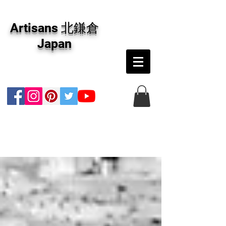
アーティザンズ北鎌倉は絵画販売・絵画購入の
専門画廊です。油彩画・パステル画・日本画・
Artisans 北鎌倉
版画・切り絵など、コンテンポラリー並びにフ
ァインアートのオンライン販売をしています。
Japan
日本国内の抽象画・具象画の画家に加え、海外
のアーティストの作品もお取り寄せ頂けます。
インテリアとして、大切な方へのギフトとし
て、注文絵画も承ります。