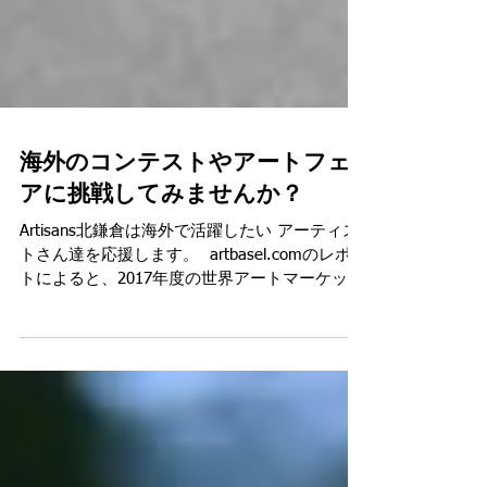
海外のコンテストやアートフェ
アに挑戦してみませんか？
Artisans北鎌倉は海外で活躍したい アーティス
トさん達を応援します。 ​ artbasel.comのレポー
トによると、2017年度の世界アートマーケット
は＄63.7ビリオン（1ドル110円換算で7兆70億
円）で、2016年度に比べ12％も上昇したとの事
です。アメリカ合...