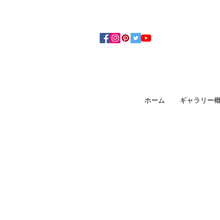
アーティザンズ北鎌倉は絵画販売・絵画購入の
ます。日本国内の抽象画・具象画の画家に
ホーム
ギャラリー