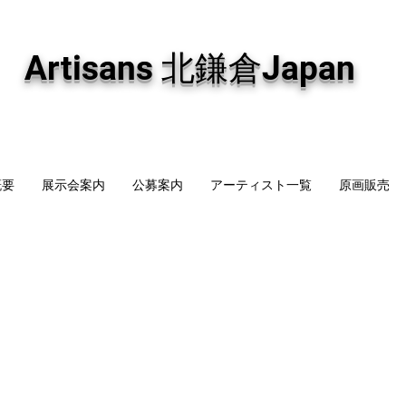
専門画廊です。油彩画・パステル画・日本画・版画・切り絵など、コンテンポラリー
加え、海外のアーティストの作品もお取り寄せ頂けます。インテリアとして、大切な
Artisans 北鎌倉Japan
概要
展示会案内
公募案内
アーティスト一覧
原画販売