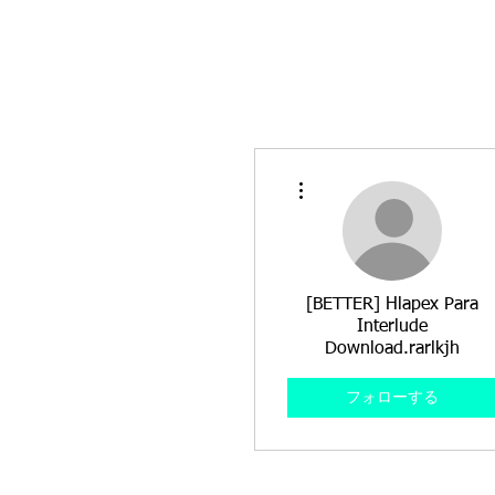
その他
[BETTER] Hlapex Para
Interlude
Download.rarlkjh
フォローする