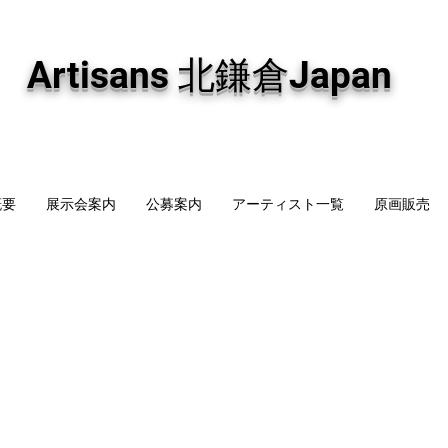
専門画廊です。油彩画・パステル画・日本画・版画・切り絵など、コンテンポラリー
加え、海外のアーティストの作品もお取り寄せ頂けます。インテリアとして、大切な
Artisans 北鎌倉Japan
概要
展示会案内
公募案内
アーティスト一覧
原画販売