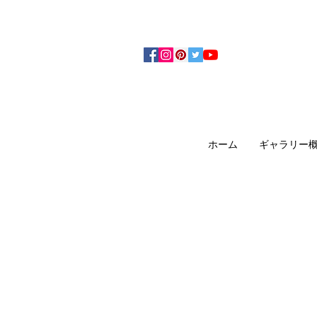
アーティザンズ北鎌倉は絵画販売・絵画購入の
ます。日本国内の抽象画・具象画の画家に
ホーム
ギャラリー