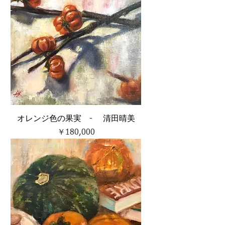
オレンジ色の果実 - 清田晴美
価格
￥180,000