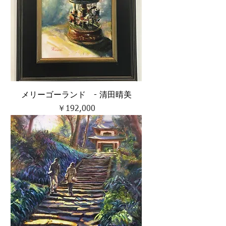
メリーゴーランド - 清田晴美
価格
￥192,000