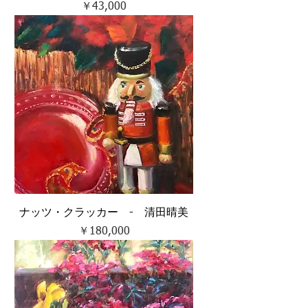
価格
￥43,000
ナッツ・クラッカー - 清田晴美
価格
￥180,000