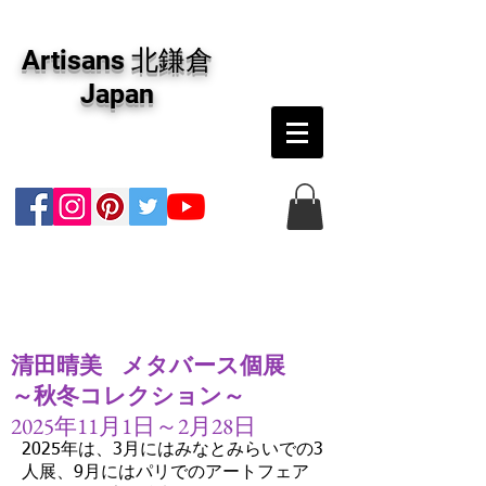
アーティザンズ北鎌倉は絵画販売・絵画購入の
専門画廊です。油彩画・パステル画・日本画・
Artisans 北鎌倉
版画・切り絵など、コンテンポラリー並びにフ
ァインアートのオンライン販売をしています。
Japan
日本国内の抽象画・具象画の画家に加え、海外
のアーティストの作品もお取り寄せ頂けます。
インテリアとして、大切な方へのギフトとし
て、注文絵画も承ります。
清田晴美 メタバース個展
～秋冬コレクション～
2025年11月1日～2月28日
2025年は、3月にはみなとみらいでの3
人展、9月にはパリでのアートフェア