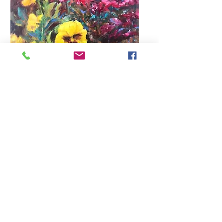
パンジーとナデシコの競演 - 清
田晴美
価格
￥180,000