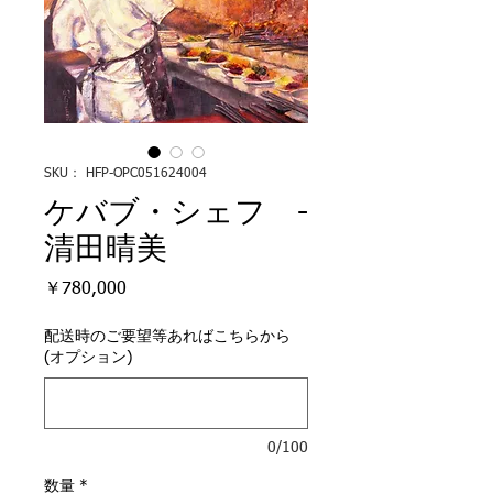
SKU： HFP-OPC051624004
ケバブ・シェフ -
清田晴美
価
￥780,000
格
配送時のご要望等あればこちらから
(オプション)
0/100
数量
*