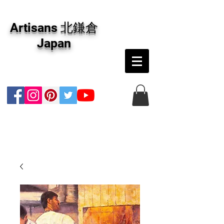
アーティザンズ北鎌倉は絵画販売・絵画購入の
専門画廊です。油彩画・パステル画・日本画・
Artisans 北鎌倉
版画・切り絵など、コンテンポラリー並びにフ
ァインアートのオンライン販売をしています。
Japan
日本国内の抽象画・具象画の画家に加え、海外
のアーティストの作品もお取り寄せ頂けます。
インテリアとして、大切な方へのギフトとし
て、注文絵画も承ります。