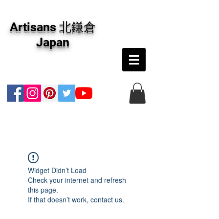
アーティザンズ北鎌倉は絵画販売・絵画購入の
専門画廊です。油彩画・パステル画・日本画・
Artisans 北鎌倉
版画・切り絵など、コンテンポラリー並びにフ
ァインアートのオンライン販売をしています。
Japan
日本国内の抽象画・具象画の画家に加え、海外
のアーティストの作品もお取り寄せ頂けます。
インテリアとして、大切な方へのギフトとし
て、注文絵画も承ります。
Widget Didn’t Load
Check your internet and refresh
this page.
If that doesn’t work, contact us.