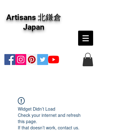
アーティザンズ北鎌倉は絵画販売・絵画購入の
専門画廊です。油彩画・パステル画・日本画・
Artisans 北鎌倉
版画・切り絵など、コンテンポラリー並びにフ
ァインアートのオンライン販売をしています。
Japan
日本国内の抽象画・具象画の画家に加え、海外
のアーティストの作品もお取り寄せ頂けます。
インテリアとして、大切な方へのギフトとし
て、注文絵画も承ります。
Widget Didn’t Load
Check your internet and refresh
this page.
If that doesn’t work, contact us.