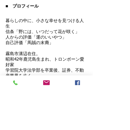
■ プロフィール
暮らしの中に、小さな幸せを見つける人
生
信条「野には、いつだって花が咲く」
人からの評価「運のいいやつ」
自己評価「馬賊の末裔」
霧島市溝辺在住。
昭和42年鹿児島生まれ、トロンボーン愛
好家
学習院大学法学部を卒業後、証券、不動
産業界を歩く
日本光画会 守口市長賞ほか
写真集「ものがたり」
不動産専門タブロイド紙のライターを経
て
住宅専門広告代理店 リロケーション代
表
食べ物雑誌のふりをした住宅情報紙
「leroca」発行