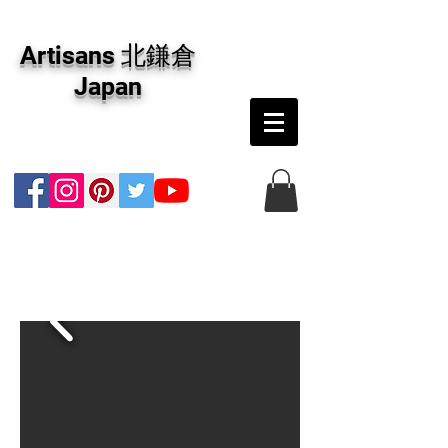
アーティザンズ北鎌倉は絵画販売・絵画購入の
専門画廊です。油彩画・パステル画・日本画・
Artisans 北鎌倉
版画・切り絵など、コンテンポラリー並びにフ
ァインアートのオンライン販売をしています。
Japan
日本国内の抽象画・具象画の画家に加え、海外
のアーティストの作品もお取り寄せ頂けます。
インテリアとして、大切な方へのギフトとし
て、注文絵画も承ります。