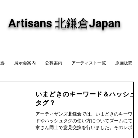
専門画廊です。油彩画・パステル画・日本画・版画・切り絵など、コンテンポラリー
加え、海外のアーティストの作品もお取り寄せ頂けます。インテリアとして、大切な
Artisans 北鎌倉Japan
概要
展示会案内
公募案内
アーティスト一覧
原画販売
いまどきのキーワード＆ハッシュ
タグ？
アーティザンズ北鎌倉では、いまどきのキーワー
ドやハッシュタグの使い方についてズームにて画
家さん同士で意見交換を行いました。そのレポー
トをブログにまとめました。 SNSの効果的な使い