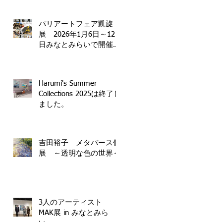
パリアートフェア凱旋
展 2026年1月6日～12
日みなとみらいで開催決
定！
Harumi's Summer
Collections 2025は終了し
ました。
吉田裕子 メタバース個
展 ～透明な色の世界～
3人のアーティスト
MAK展 in みなとみら