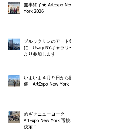
無事終了★ Artexpo New
York 2026
ブルックリンのアート祭
に Usagi NYギャラリー
より参加します
いよいよ４月９日から開
催 ArtExpo New York
めざせニューヨーク
ArtExpo New York 選抜者
決定！