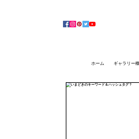
アーティザンズ北鎌倉は絵画販売・絵画購入の
ます。日本国内の抽象画・具象画の画家に
ホーム
ギャラリー