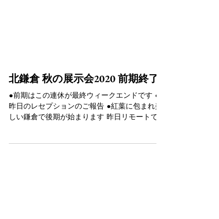
北鎌倉 秋の展示会2020 前期終了
●前期はこの連休が最終ウィークエンドです ●
昨日のレセプションのご報告 ●紅葉に包まれ美
しい鎌倉で後期が始まります 昨日リモートで行
われたレセプションには7名が参加出来ました
が、アクセスが出来なかった方もいらした様