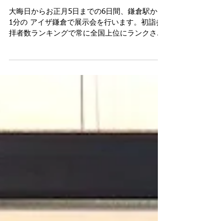
鎌倉小町迎春展のご案内
大晦日からお正月5日までの6日間、鎌倉駅から
1分の アイザ鎌倉で展示会を行います。初詣参
拝者数ランキングで常に全国上位にランクさ
れ、毎年250万人以上が訪れる鶴岡八幡宮から
鎌倉駅を繋ぐショッピング街としても有名な小
町通りの駅に一番近いエリアのモールにある1
階ギャラリーと、2...