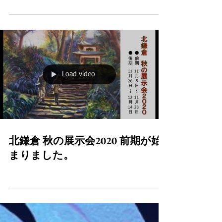
米国版 秋の展示会2020 結果発
表
おめでとうございます。 327作品の応募の中か
ら決まった上位3人を発表致します。 2位の
Quiet waters. Part 2. Autumn - Leonid Polotsky
さんの原画作品は、 Artisans北鎌倉のクリスマ
スギフトの方での購入が可能になりました。...
Load video