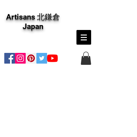
アーティザンズ北鎌倉は絵画販売・絵画購入の
専門画廊です。油彩画・パステル画・日本画・
Artisans 北鎌倉
版画・切り絵など、コンテンポラリー並びにフ
ァインアートのオンライン販売をしています。
Japan
日本国内の抽象画・具象画の画家に加え、海外
のアーティストの作品もお取り寄せ頂けます。
インテリアとして、大切な方へのギフトとし
て、注文絵画も承ります。