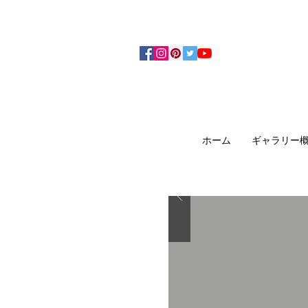
アーティザンズ北鎌倉は絵画販売・絵画購入の
ます。日本国内の抽象画・具象画の画家に
ホーム
ギャラリー