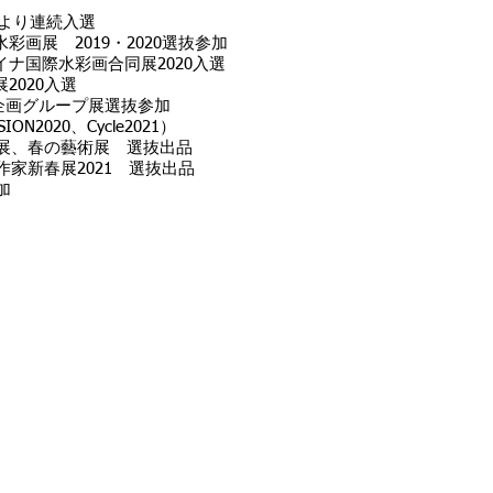
年より連続入選
彩画展 2019・2020選抜参加
イナ国際水彩画合同展2020入選
2020入選
INT企画グループ展選抜参加
SION2020、Cycle2021）
展、春の藝術展 選抜出品
家新春展2021 選抜出品
加