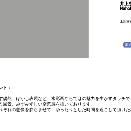
​井上
Naho
​水彩画
原
ント：
す偶然、ぼかし表現など、水彩画ならではの魅力を生かすタッチで
る風景、みずみずしい空気感を描いております。
れぞれの想像を膨らませて ゆったりとした時間を過ごして頂けた