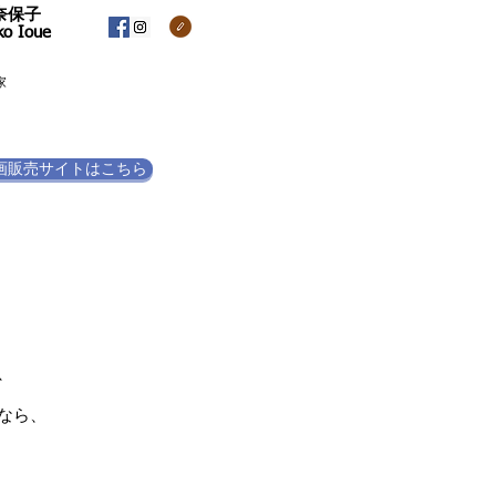
奈保子
ko Ioue
家
画販売サイトはこちら
、
なら、