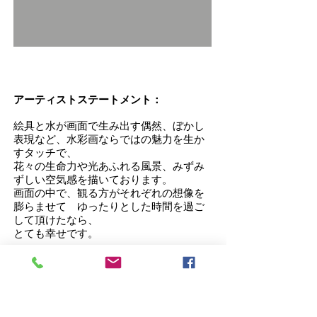
アーティストステートメント：
絵具と水が画面で生み出す偶然、ぼかし
表現など、水彩画ならではの魅力を生か
すタッチで、
花々の生命力や光あふれる風景、みずみ
ずしい空気感を描いております。
画面の中で、観る方がそれぞれの想像を
膨らませて ゆったりとした時間を過ご
して頂けたなら、
とても幸せです。
BIO（略歴）
公募・水彩人展 2017年より連続入選
IWSファブリアーノ国際水彩画展
2019・2020選抜参加