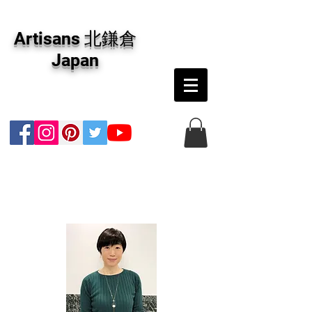
アーティザンズ北鎌倉は絵画販売・絵画購入の
専門画廊です。油彩画・パステル画・日本画・
Artisans 北鎌倉
版画・切り絵など、コンテンポラリー並びにフ
ァインアートのオンライン販売をしています。
Japan
日本国内の抽象画・具象画の画家に加え、海外
のアーティストの作品もお取り寄せ頂けます。
インテリアとして、大切な方へのギフトとし
て、注文絵画も承ります。