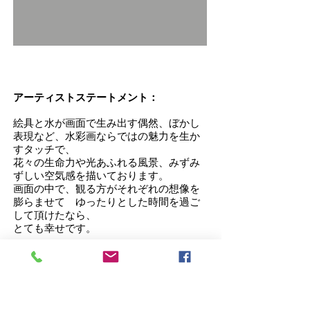
アーティストステートメント：
絵具と水が画面で生み出す偶然、ぼかし
表現など、水彩画ならではの魅力を生か
すタッチで、
花々の生命力や光あふれる風景、みずみ
ずしい空気感を描いております。
画面の中で、観る方がそれぞれの想像を
膨らませて ゆったりとした時間を過ご
して頂けたなら、
とても幸せです。
BIO（略歴）
公募・水彩人展 2017年より連続入選
IWSファブリアーノ国際水彩画展
2019・2020選抜参加