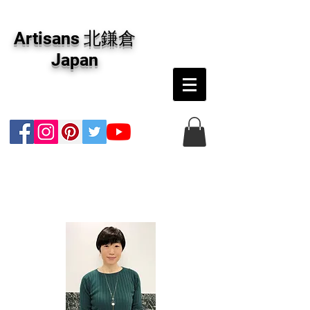
アーティザンズ北鎌倉は絵画販売・絵画購入の
専門画廊です。油彩画・パステル画・日本画・
Artisans 北鎌倉
版画・切り絵など、コンテンポラリー並びにフ
ァインアートのオンライン販売をしています。
Japan
日本国内の抽象画・具象画の画家に加え、海外
のアーティストの作品もお取り寄せ頂けます。
インテリアとして、大切な方へのギフトとし
て、注文絵画も承ります。