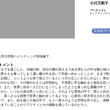
小川万莉子
アーティスト
●
​ミクストメデ
原画販売
。
術大学大学院ペインティング領域修了。
トメント
学までを過ごした。10歳の時、自分の腰の高さまである草むらの中を駆け抜け
視界さえも奪ってしまう濃い霧の中を歩いて学校へ向かったことが、まるで昨
。記憶に、というよりも体で覚えているという方が正しいかもしれない。体を
爽やかな匂い、その穏やかさとは対照的な、不用意に手を触れると指先を切っ
感。また、世界に自分一人だけになってしまったような真っ白な濃霧の中で、
ながら、いつもの道を黙々と歩いたこと。そのような景色の中で、周りと自分
て、真っさらな状態で世界と触れ合ってるような、心身共に研ぎ澄まされた充
中で、また、絵を描く行為の中で、もう一度そのような空間を作り出し、体験
生きていることのリアリティとその感動を感じているのだろう。