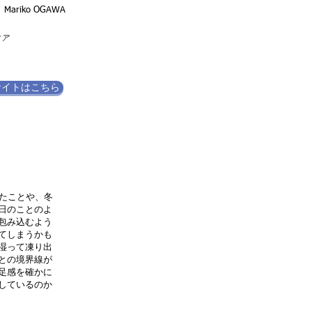
Mariko OGAWA
ィア
サイトはこちら
たことや、冬
日のことのよ
包み込むよう
てしまうかも
湿って凍り出
との境界線が
足感を確かに
しているのか