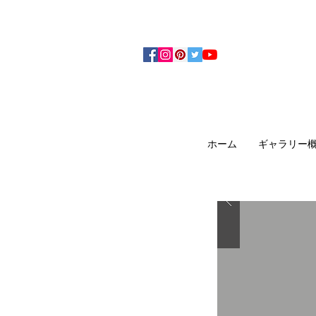
アーティザンズ北鎌倉は絵画販売・絵画購入の
ます。日本国内の抽象画・具象画の画家に
ホーム
ギャラリー