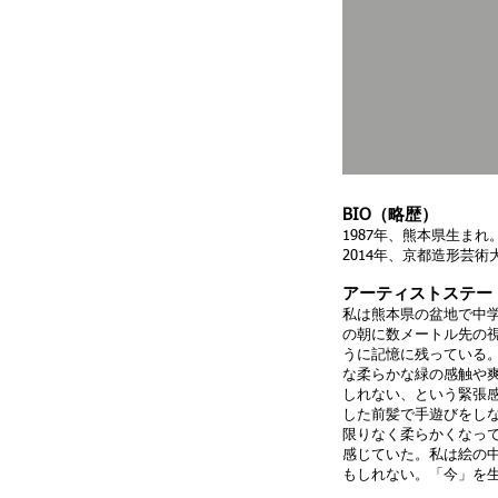
BIO（略歴）
1987年、熊本県生まれ
2014年、京都造形芸
アーティストステー
私は熊本県の盆地で中
の朝に数メートル先の
うに記憶に残っている
な柔らかな緑の感触や
しれない、という緊張
した前髪で手遊びをし
限りなく柔らかくなっ
感じていた。私は絵の
もしれない。「今」を