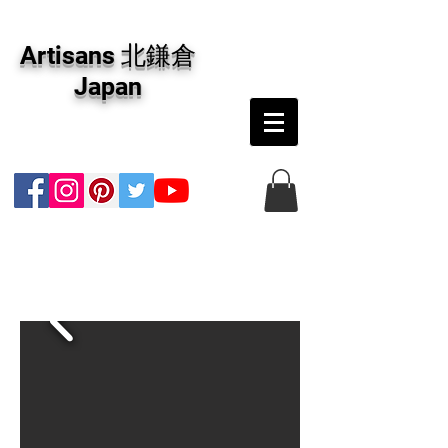
アーティザンズ北鎌倉は絵画販売・絵画購入の
専門画廊です。油彩画・パステル画・日本画・
Artisans 北鎌倉
版画・切り絵など、コンテンポラリー並びにフ
ァインアートのオンライン販売をしています。
Japan
日本国内の抽象画・具象画の画家に加え、海外
のアーティストの作品もお取り寄せ頂けます。
インテリアとして、大切な方へのギフトとし
て、注文絵画も承ります。