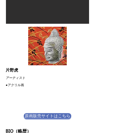
片野虎
​アーティスト
​●アクリル画
原画販売サイトはこちら
BIO（略歴）