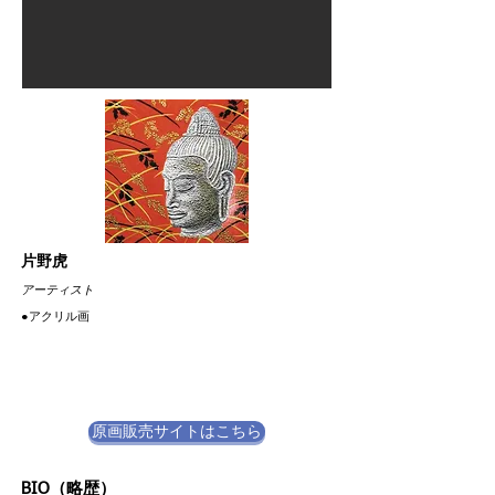
片野虎
​アーティスト
​●アクリル画
原画販売サイトはこちら
BIO（略歴）