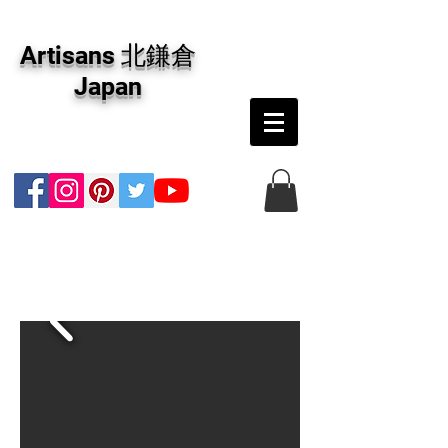
アーティザンズ北鎌倉は絵画販売・絵画購入の
専門画廊です。油彩画・パステル画・日本画・
Artisans 北鎌倉
版画・切り絵など、コンテンポラリー並びにフ
ァインアートのオンライン販売をしています。
Japan
日本国内の抽象画・具象画の画家に加え、海外
のアーティストの作品もお取り寄せ頂けます。
インテリアとして、大切な方へのギフトとし
て、注文絵画も承ります。