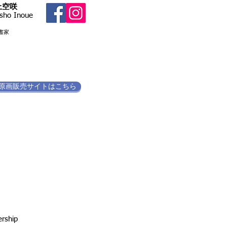
井上空咲
sho Inoue
書家​
原画販売サイトはこちら
hip