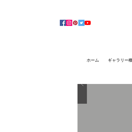
アーティザンズ北鎌倉は絵画販売・絵画購入の
ます。日本国内の抽象画・具象画の画家に
ホーム
ギャラリー