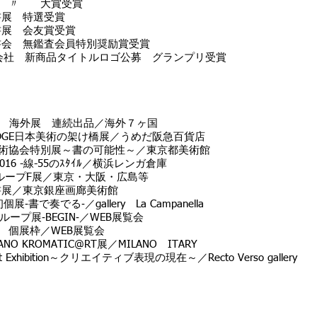
〃 〃 大賞受賞
書展 特選受賞
書展 会友賞受賞
書会 無鑑査会員特別奨励賞受賞
新商品タイトルロゴ公募 グランプリ受賞
現代書 海外展 連続出品／海外７ヶ国
 BRIDGE日本美術の架け橋展／うめだ阪急百貨店
美術協会特別展～書の可能性～／東京都美術館
2016 -線-55のｽﾀｲﾙ／横浜レンガ倉庫
グループF展／東京・大阪・広島等
書展／東京銀座画廊美術館
でる‐／gallery La Campanella
グループ展‐BEGIN‐／WEB展覧会
個展枠／WEB展覧会
NO KROMATIC@RT展／MILANO ITARY
hibition～クリエイティブ表現の現在～／Recto Verso gallery