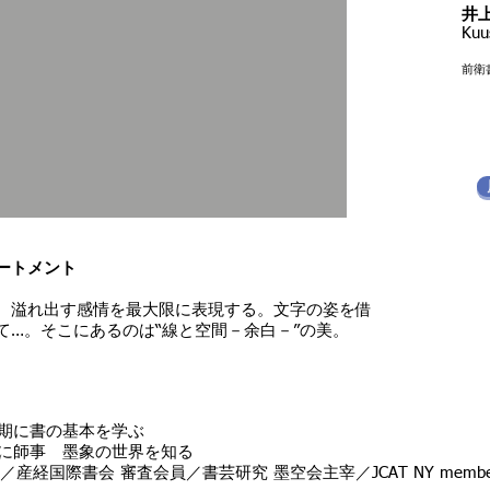
​
Kuu
前衛
ートメント
、溢れ出す感情を最大限に表現する。文字の姿を借
て…。そこにあるのは“線と空間－余白－”の美。
少期に書の基本を学ぶ
氏に師事 墨象の世界を知る
産経国際書会 審査会員／書芸研究 墨空会主宰／JCAT NY members