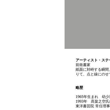
アーティスト・ステ
前衛書家
紙面に対峙する瞬間
りて、点と線にのせ
略歴
1965年生まれ 幼
1993年 髙畠之空
東洋書芸院 常任理事／