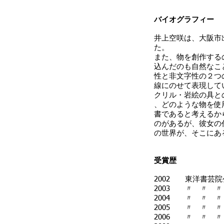
バイオグラフィー
井上空咲は、大阪市
た。
また、物を創作する
込んだのも自然なこ
性と非文字性の２つ
線にのせて表現して
クリル・岩絵の具と
、どのような物を使
書であると考えるか
のがあるが、彼女の
の世界が、そこにあ
受賞歴
2002 東洋書芸
2003 〃 〃 
2004 〃 〃 
2005 〃 〃 
2006 〃 〃 