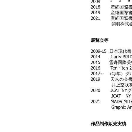
2009 〃 〃 
2018 産経国際
2019 産経国際
2021 産経国際
開明株式会社 
展覧会等
2009-15 日本
2014 J.arts
2015 雪舟国際
2016 Ten・ten 
2017～ （毎年）
2019 天来の会
井上空咲初個展‐書で奏
2020 JCAT NY
JCAT NY 
2021 MADS MILA
Graphic Art Ex
作品制作販売実績