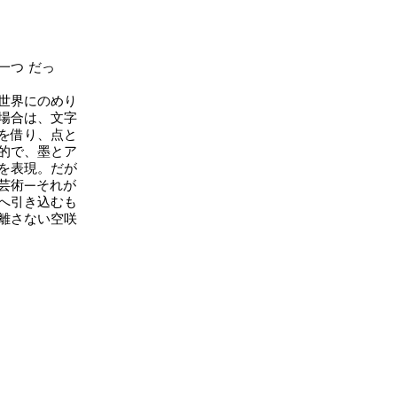
一つ だっ
世界にのめり
場合は、文字
を借り、点と
的で、墨とア
を表現。だが
芸術―それが
へ引き込むも
離さない空咲