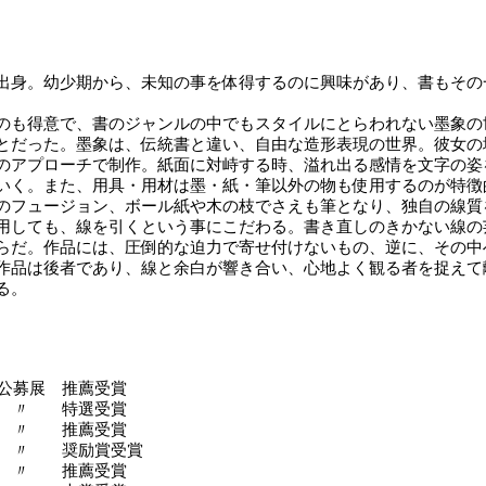
出身。幼少期から、未知の事を体得するのに興味があり、書もその
のも得意で、書のジャンルの中でもスタイルにとらわれない墨象の
とだった。墨象は、伝統書と違い、自由な造形表現の世界。彼女の
のアプローチで制作。紙面に対峙する時、溢れ出る感情を文字の姿
いく。また、用具・用材は墨・紙・筆以外の物も使用するのが特徴
のフュージョン、ボール紙や木の枝でさえも筆となり、独自の線質
用しても、線を引くという事にこだわる。書き直しのきかない線の
らだ。作品には、圧倒的な迫力で寄せ付けないもの、逆に、その中
作品は後者であり、線と余白が響き合い、心地よく観る者を捉えて
る。
院公募展 推薦受賞
〃 〃 特選受賞
〃 〃 推薦受賞
〃 〃 奨励賞受賞
〃 〃 推薦受賞