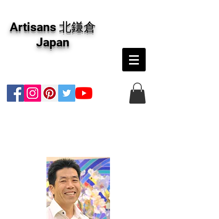
アーティザンズ北鎌倉は絵画販売・絵画購入の
専門画廊です。油彩画・パステル画・日本画・
Artisans 北鎌倉
版画・切り絵など、コンテンポラリー並びにフ
ァインアートのオンライン販売をしています。
Japan
日本国内の抽象画・具象画の画家に加え、海外
のアーティストの作品もお取り寄せ頂けます。
インテリアとして、大切な方へのギフトとし
て、注文絵画も承ります。