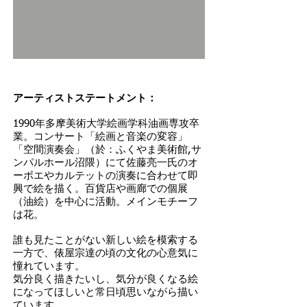
アーティストステートメント：
1990年多摩美術大学絵画学科油画専攻卒
業。コンサート「絵画と音楽の変容」
「空間演奏会」（於：ふくやま美術館,サ
ンパルホール沼隈）にて佐藤亮一氏のオ
ーボエやカルテットの演奏に合わせて即
興で絵を描く。百貨店や画廊での個展
（油絵）を中心に活動。メインモチーフ
は花。
誰も見たことがない新しい絵を模索する
一方で、俵屋宗達の頃の文化の心意気に
憧れています。
気分良く描きたいし、気分が良くなる絵
になってほしいと常日頃思いながら描い
ています。