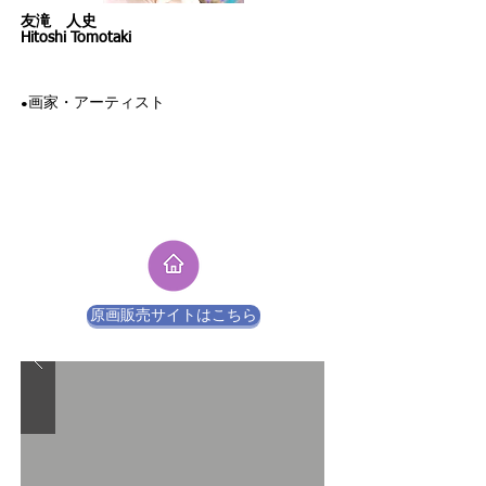
​友滝 人史
​Hitoshi Tomotaki
​画家・アーティスト
●
原画販売サイトはこちら