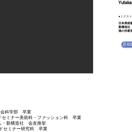
​Yutak
​●ミクス
日本美術
新構造社
港の作家
原画
社会科学部 卒業
ー美術科・ファッション科 卒業
構造社 会友推挙
ードセミナー研究科 卒業