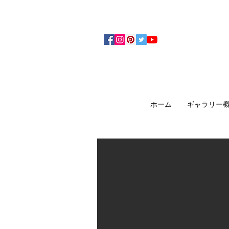
アーティザンズ北鎌倉は絵画販売・絵画購入の
ます。日本国内の抽象画・具象画の画家に
ホーム
ギャラリー