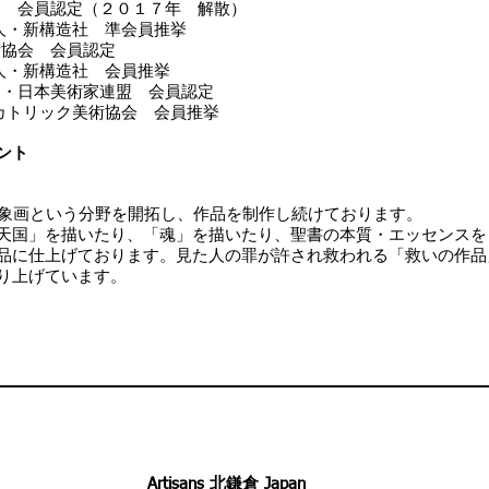
会 会員認定（２０１７年 解散）
構造社 準会員推挙
術協会 会員認定
構造社 会員推挙
人・日本美術家連盟 会員認定
ク美術協会 会員推挙
ント
抽象画という分野を開拓し、作品を制作し続けております。
天国」を描いたり、「魂」を描いたり、聖書の本質・エッセンスを
品に仕上げております。見た人の罪が許され救われる「救いの作品
り上げています。
Artisans 北鎌倉 Japan