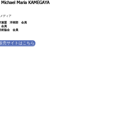
a Michael Maria KAMEGAYA
トメディア
家連盟 洋画部 会員
 会員
美術協会 会員
販売サイトはこちら