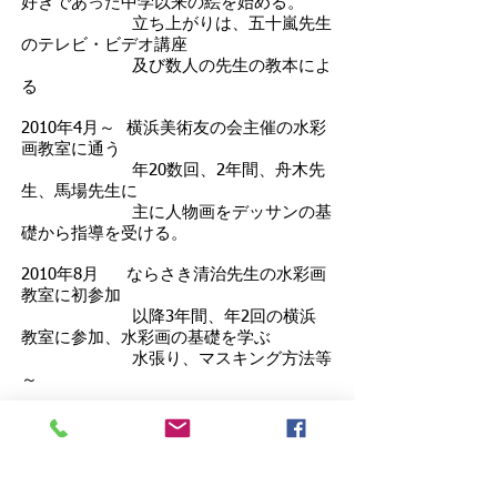
好きであった中学以来の絵を始める。
立ち上がりは、五十嵐先生
のテレビ・ビデオ講座
及び数人の先生の教本によ
る
2010年4月～ 横浜美術友の会主催の水彩
画教室に通う
年20数回、2年間、舟木先
生、馬場先生に
主に人物画をデッサンの基
礎から指導を受ける。
2010年8月 ならさき清治先生の水彩画
教室に初参加
以降3年間、年2回の横浜
教室に参加、水彩画の基礎を学ぶ
水張り、マスキング方法等
～
2012年2月～ クラブツーリズム湘南教室
で猿渡先生に指導を受ける
2012年11月 紙の白を生かして描く樹氷
風景等