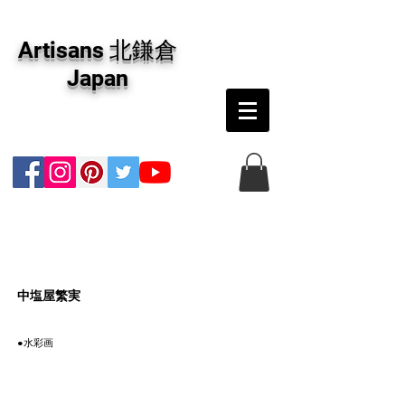
アーティザンズ北鎌倉は絵画販売・絵画購入の
専門画廊です。油彩画・パステル画・日本画・
Artisans 北鎌倉
版画・切り絵など、コンテンポラリー並びにフ
ァインアートのオンライン販売をしています。
Japan
日本国内の抽象画・具象画の画家に加え、海外
のアーティストの作品もお取り寄せ頂けます。
インテリアとして、大切な方へのギフトとし
て、注文絵画も承ります。
​中塩屋繁実
●水彩画