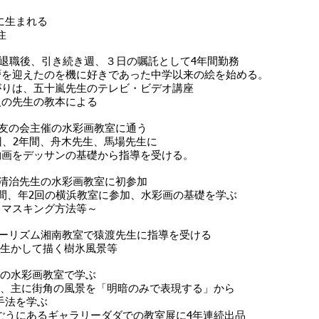
県に生まれる
住
定年退職後、引き続き週、３日の嘱託として4年間勤務
のを機に好きであった中学以来の絵を始める。
十嵐先生のテレビ・ビデオ講座
生の教本による
美術友の会主催の水彩画教室に通う
間、舟木先生、馬場先生に
サンの基礎から指導を受ける。
き清治先生の水彩画教室に初参加
回の横浜教室に参加、水彩画の基礎を学ぶ
キング方法等～
ブツーリズム湘南教室で猿渡先生に指導を受ける
白を生かして描く樹氷風景等
先生の水彩画教室で学ぶ
年間、主に街角の風景を「明暗のみで表現する」から
を学ぶ
ギャラリーダダでの教室展に4年連続出品