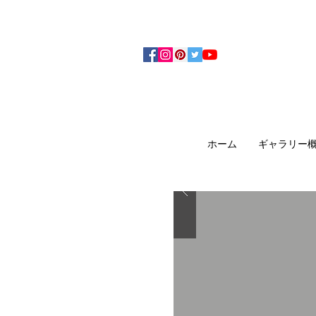
アーティザンズ北鎌倉は絵画販売・絵画購入の
ます。日本国内の抽象画・具象画の画家に
ホーム
ギャラリー