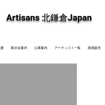
専門画廊です。油彩画・パステル画・日本画・版画・切り絵など、コンテンポラリー
加え、海外のアーティストの作品もお取り寄せ頂けます。インテリアとして、大切な
Artisans 北鎌倉Japan
概要
展示会案内
公募案内
アーティスト一覧
原画販売