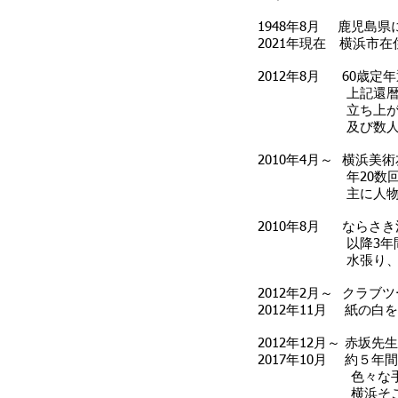
1948年8月 鹿児島
2021年現在 横浜市在
2012年8月 60歳
上記還暦を迎えた
立ち上がりは、五
及び数人の先
2010年4月～ 横浜
年20数回、2年
主に人物画をデッ
2010年8月 ならさ
以降3年間、年2
水張り、マス
2012年2月～ クラ
2012年11月 紙の
2012年12月～ 赤坂
2017年10月 約５
色々な手法
横浜そごうにある