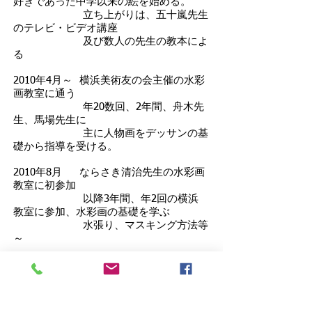
好きであった中学以来の絵を始める。
立ち上がりは、五十嵐先生
のテレビ・ビデオ講座
及び数人の先生の教本によ
る
2010年4月～ 横浜美術友の会主催の水彩
画教室に通う
年20数回、2年間、舟木先
生、馬場先生に
主に人物画をデッサンの基
礎から指導を受ける。
2010年8月 ならさき清治先生の水彩画
教室に初参加
以降3年間、年2回の横浜
教室に参加、水彩画の基礎を学ぶ
水張り、マスキング方法等
～
2012年2月～ クラブツーリズム湘南教室
で猿渡先生に指導を受ける
2012年11月 紙の白を生かして描く樹氷
風景等