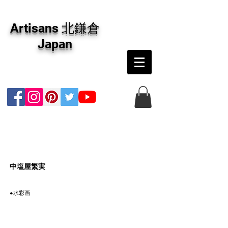
アーティザンズ北鎌倉は絵画販売・絵画購入の
専門画廊です。油彩画・パステル画・日本画・
Artisans 北鎌倉
版画・切り絵など、コンテンポラリー並びにフ
ァインアートのオンライン販売をしています。
Japan
日本国内の抽象画・具象画の画家に加え、海外
のアーティストの作品もお取り寄せ頂けます。
インテリアとして、大切な方へのギフトとし
て、注文絵画も承ります。
​中塩屋繁実
●水彩画