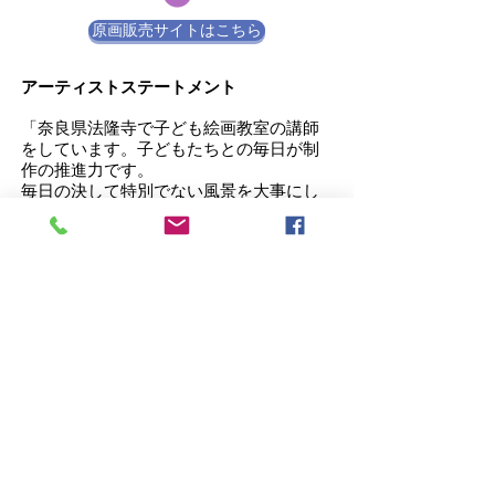
原画販売サイトはこちら
アーティストステートメント
「奈良県法隆寺で子ども絵画教室の講師
をしています。子どもたちとの毎日が制
作の推進力です。
毎日の決して特別でない風景を大事にし
たいです。」
BIO(略歴）
1965年大阪市生まれ
デザイン専門学校卒業後印刷物デザイン
や建築パース事務所勤務
カルチャーセンターアトリエA勤務
2019年たぶろう展出品
2020年ギャラリーnarairoにて初個展
2018.19.21
年「人展」入選
2021年「人展」新人賞
2022年人展奨励賞