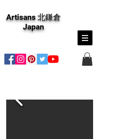
アーティザンズ北鎌倉は絵画販売・絵画購入の
専門画廊です。油彩画・パステル画・日本画・
Artisans 北鎌倉
版画・切り絵など、コンテンポラリー並びにフ
ァインアートのオンライン販売をしています。
Japan
日本国内の抽象画・具象画の画家に加え、海外
のアーティストの作品もお取り寄せ頂けます。
インテリアとして、大切な方へのギフトとし
て、注文絵画も承ります。