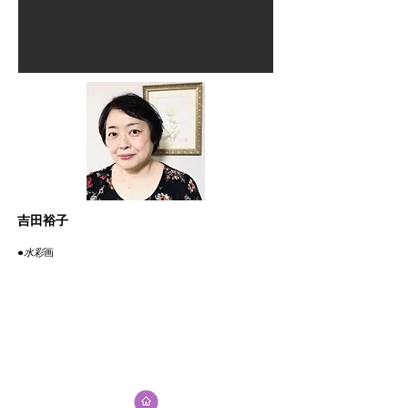
吉田裕子
●
​水彩
​画