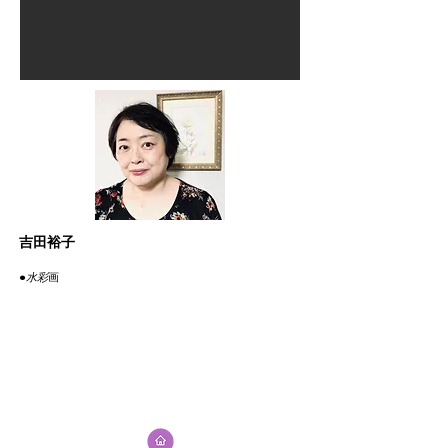
吉田裕子
●
​水彩
​画