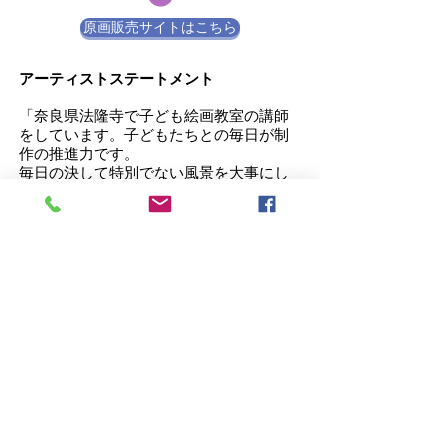
原画販売サイトはこちら
アーティストステートメント
「奈良県法隆寺で子ども絵画教室の講師
をしています。子どもたちとの毎日が制
作の推進力です。
毎日の決して特別でない風景を大事にし
たいです。」
BIO(略歴）
1965年大阪市生まれ
デザイン専門学校卒業後印刷物デザイン
や建築パース事務所勤務
カルチャーセンターアトリエA勤務
2019年たぶろう展出品
2020年ギャラリーnarairoにて初個展
2018.19.21
年「人展」入選
2021年「人展」新人賞
2022年人展奨励賞