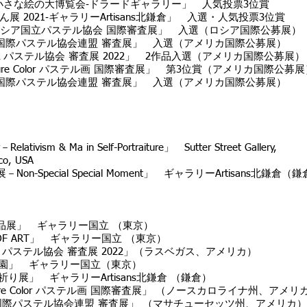
回 小さな絵の大博覧会‐ドラードギャラリー」 人気投票3位賞
ん展 2021‐ギャラリーArtisans北鎌倉」 入選・人気投票3位賞
国立パステル協会 国際審査展」 入選（ロシア国際公募展）
パステル協会連盟 審査展」 入選（アメリカ国際公募展）
Rock パステル協会 審査展 2022」 2作品入選（アメリカ国際公募展）
Color パステル画 国際審査展」 第3位賞（アメリカ国際公募展
パステル協会連盟 審査展」 入選（アメリカ国際公募展）
Relativism & Ma in Self-Portraiture」 Sutter Street Gallery,
, USA
Non-Special Special Moment」 ギャラリーArtisans北鎌倉（
作品展」 ギャラリー国立 （東京）
 ART」 ギャラリー国立 （東京）
パステル協会 審査展 2022」（ラスベガス、アメリカ）
 ギャラリー国立（東京）
 ギャラリーArtisans北鎌倉 （鎌倉）
Color パステル画 国際審査展」 （ノースカロライナ州、アメリ
パステル協会連盟 審査展」 （マサチューセッツ州、アメリカ）