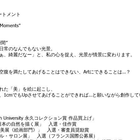
ートメント
l Moments"
間”
日常のなんでもない光景。
ぁ、綺麗だなー」と、私の心を捉え、光景が情景に変わります。
空腹を満たしてあげることはできない、Artにできることは…？
れた「美」を絵に起こし、
、1cmでもUpさせてあげることができれば…と願いながら創作して
rth University 永久コレクション賞 作品買上げ」
回 日本の自然を描く展」 入選・佳作賞
《絵画部門》」 入選・審査員奨励賞
9回 ル・サロン展」 入選（フランス国際公募展）