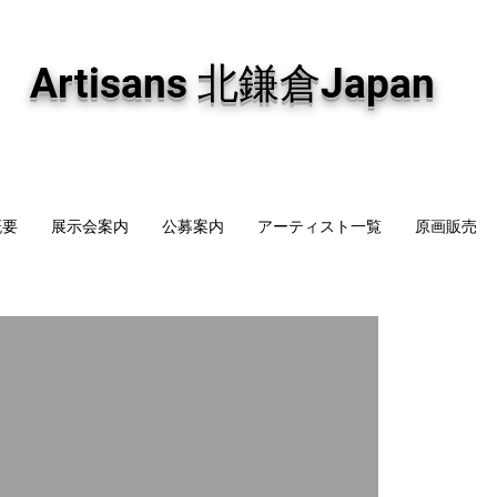
専門画廊です。油彩画・パステル画・日本画・版画・切り絵など、コンテンポラリー
加え、海外のアーティストの作品もお取り寄せ頂けます。インテリアとして、大切な
Artisans 北鎌倉Japan
概要
展示会案内
公募案内
アーティスト一覧
原画販売