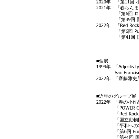
2020年 「第11
2021年 「春らんま
「第6回 ロシア
「第39回 国際
2022年 「Red 
「第6回 Pure 
「第41回 国際
■個展
1999年 「Adjectivity－
San Francisco
2022年 「齋藤雅史展－
■近年のグループ展
2022年 「春の小
「POWER OF
「Red Rock 
「国立動物園」
「平和への祈り展」
「第6回 Pure 
「第41回 国際