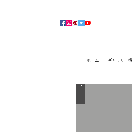
アーティザンズ北鎌倉は絵画販売・絵画購入の
ます。日本国内の抽象画・具象画の画家に
ホーム
ギャラリー