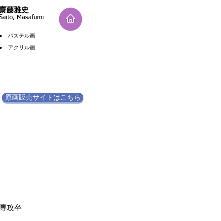
​齋藤雅史
Saito, Masafumi
●​
パステル画
​● アクリル画
原画販売サイトはこちら
ing専攻卒