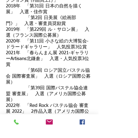
クション賞 作品買上げ」
2018年 「第31回 日本の自然を描く
展」 入選・佳作賞
「第2回 日美展《絵画部
門》」 入選・審査員奨励賞
2019年 「第229回 ル・サロン展」 入
選（フランス国際公募展）
2020年 「第11回 小さな絵の大博覧会‐
ドラードギャラリー」 人気投票3位賞
2021年 「春らんまん展 2021‐ギャラリ
ーArtisans北鎌倉」 入選・人気投票3位
賞
「第6回 ロシア国立パステル協
会 国際審査展」 入選（ロシア国際公募
展）
「第39回 国際パステル協会連
盟 審査展」 入選（アメリカ国際公募
展）
2022年 「Red Rock パステル協会 審査
展 2022」 2作品入選（アメリカ国際公
募展）
「第6回 Pure Color パステル画
国際審査展」 第3位賞（アメリカ国際公
募展）