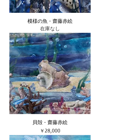
模様の魚 - 齋藤赤絵
在庫なし
貝殻 - 齋藤赤絵
価格
￥28,000