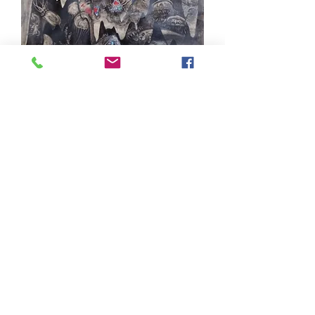
海中生物群 - 齋藤赤絵
価格
￥36,500