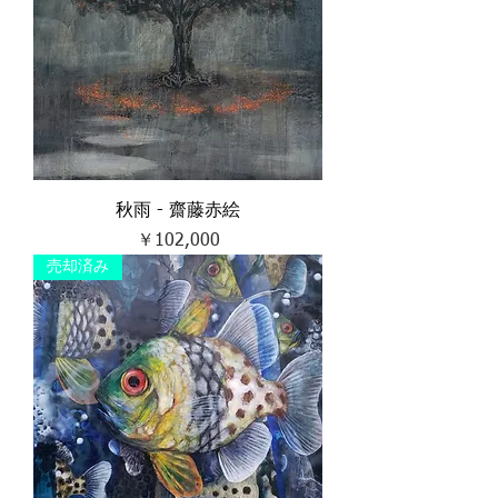
秋雨 - 齋藤赤絵
価格
￥102,000
売却済み