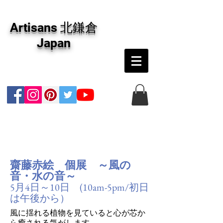
アーティザンズ北鎌倉は絵画販売・絵画購入の
専門画廊です。油彩画・パステル画・日本画・
Artisans 北鎌倉
版画・切り絵など、コンテンポラリー並びにフ
ァインアートのオンライン販売をしています。
Japan
日本国内の抽象画・具象画の画家に加え、海外
のアーティストの作品もお取り寄せ頂けます。
インテリアとして、大切な方へのギフトとし
て、注文絵画も承ります。
齋藤赤絵 個展 ～風の
音・水の音～
5月4日～10日 (10am-5pm/初日
は午後から）
風に揺れる植物を見ていると心が芯か