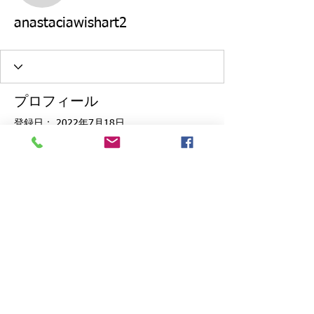
anastaciawishart2
プロフィール
登録日： 2022年7月18日
プロフィール
0
件のいいね！数
0
件のコメント数
0
件のベストアンサー数
Artisans 北鎌倉 Japan
神奈川県公安委員会​​ 美術品商 第452650006979号