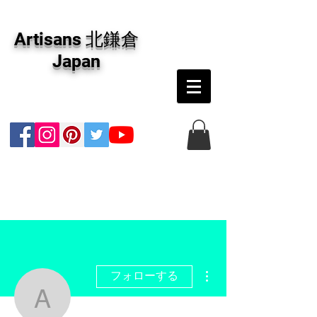
アーティザンズ北鎌倉は絵画販売・絵画購入の
専門画廊です。油彩画・パステル画・日本画・
Artisans 北鎌倉
版画・切り絵など、コンテンポラリー並びにフ
ァインアートのオンライン販売をしています。
Japan
日本国内の抽象画・具象画の画家に加え、海外
のアーティストの作品もお取り寄せ頂けます。
インテリアとして、大切な方へのギフトとし
て、注文絵画も承ります。
その他
フォローする
anastaciawishart2