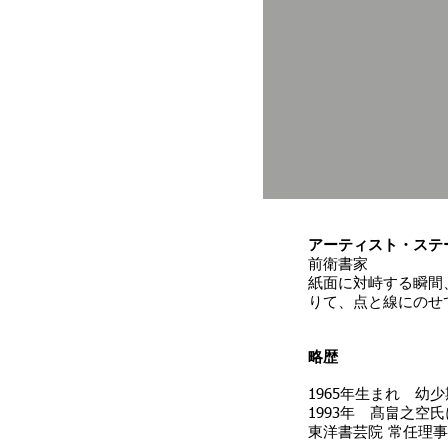
アーティスト・ステ
前衛書家
紙面に対峙する瞬間
りて、点と線にのせ
略歴
1965年生まれ 幼
1993年 髙畠之空
東洋書芸院 常任理事／