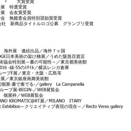
〃 〃 大賞受賞
書展 特選受賞
書展 会友賞受賞
書会 無鑑査会員特別奨励賞受賞
新商品タイトルロゴ公募 グランプリ受賞
現代書 海外展 連続出品／海外７ヶ国
 BRIDGE日本美術の架け橋展／うめだ阪急百貨店
美術協会特別展～書の可能性～／東京都美術館
2016 -線-55のｽﾀｲﾙ／横浜レンガ倉庫
グループF展／東京・大阪・広島等
書展／東京銀座画廊美術館
でる‐／gallery La Campanella
グループ展‐BEGIN‐／WEB展覧会
個展枠／WEB展覧会
NO KROMATIC@RT展／MILANO ITARY
hibition～クリエイティブ表現の現在～／Recto Verso gallery