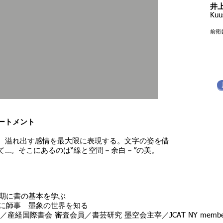
​
Kuu
前衛
ートメント
、溢れ出す感情を最大限に表現する。文字の姿を借
て…。そこにあるのは“線と空間－余白－”の美。
少期に書の基本を学ぶ
氏に師事 墨象の世界を知る
産経国際書会 審査会員／書芸研究 墨空会主宰／JCAT NY members