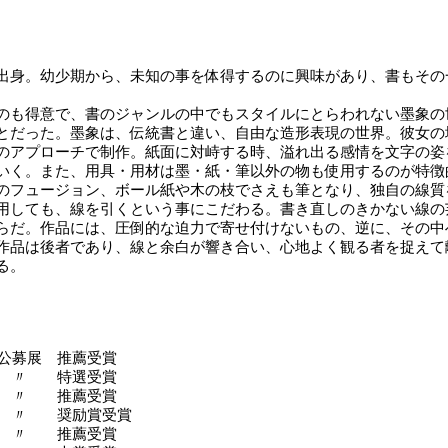
出身。幼少期から、未知の事を体得するのに興味があり、書もその
のも得意で、書のジャンルの中でもスタイルにとらわれない墨象の
とだった。墨象は、伝統書と違い、自由な造形表現の世界。彼女の
のアプローチで制作。紙面に対峙する時、溢れ出る感情を文字の姿
いく。また、用具・用材は墨・紙・筆以外の物も使用するのが特徴
のフュージョン、ボール紙や木の枝でさえも筆となり、独自の線質
用しても、線を引くという事にこだわる。書き直しのきかない線の
らだ。作品には、圧倒的な迫力で寄せ付けないもの、逆に、その中
作品は後者であり、線と余白が響き合い、心地よく観る者を捉えて
る。
院公募展 推薦受賞
〃 〃 特選受賞
〃 〃 推薦受賞
〃 〃 奨励賞受賞
〃 〃 推薦受賞