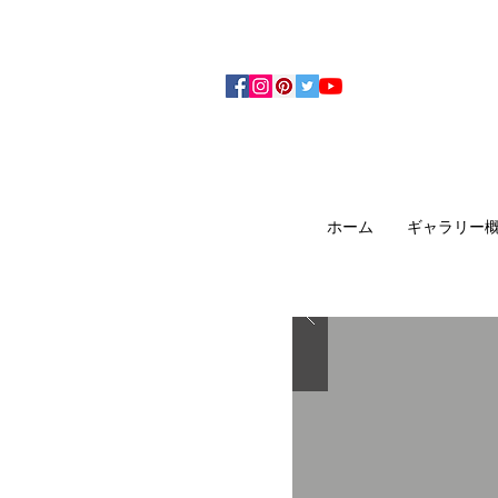
アーティザンズ北鎌倉は絵画販売・絵画購入の
ます。日本国内の抽象画・具象画の画家に
ホーム
ギャラリー