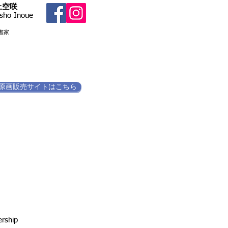
井上空咲
sho Inoue
書家​
原画販売サイトはこちら
hip