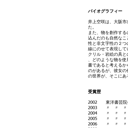
バイオグラフィー
井上空咲は、大阪市
た。
また、物を創作する
込んだのも自然なこ
性と非文字性の２つ
線にのせて表現して
クリル・岩絵の具と
、どのような物を使
書であると考えるか
のがあるが、彼女の
の世界が、そこにあ
受賞歴
2002 東洋書芸
2003 〃 〃 
2004 〃 〃 
2005 〃 〃 
2006 〃 〃 