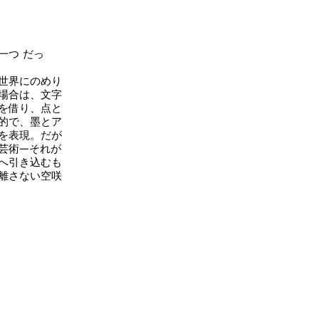
一つ だっ
世界にのめり
場合は、文字
を借り、点と
的で、墨とア
を表現。だが
芸術―それが
へ引き込むも
離さない空咲