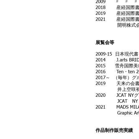
2009 〃 〃 
2018 産経国際
2019 産経国際
2021 産経国際
開明株式会社 
展覧会等
2009-15 日本
2014 J.arts
2015 雪舟国際
2016 Ten・ten 
2017～ （毎年）
2019 天来の会
井上空咲初個展‐書で奏
2020 JCAT NY
JCAT NY 
2021 MADS MILA
Graphic Art Ex
作品制作販売実績